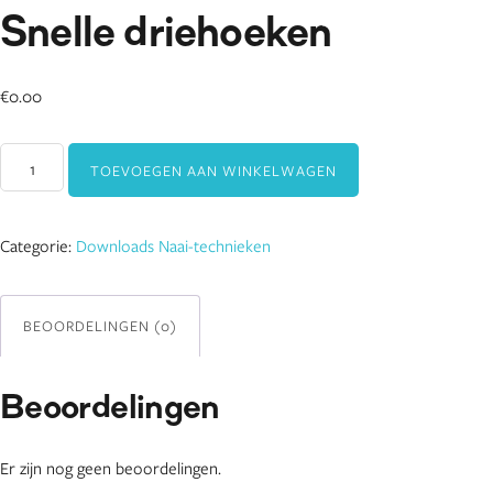
Snelle driehoeken
€
0.00
Snelle
TOEVOEGEN AAN WINKELWAGEN
driehoeken
aantal
Categorie:
Downloads Naai-technieken
BEOORDELINGEN (0)
Beoordelingen
Er zijn nog geen beoordelingen.