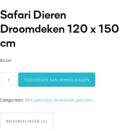
Safari Dieren
Droomdeken 120 x 150
cm
€
0.00
Safari
TOEVOEGEN AAN WINKELWAGEN
Dieren
Droomdeken
120
Categorieën:
Blok patronen
,
Downloads patronen
x
150
cm
BEOORDELINGEN (0)
aantal