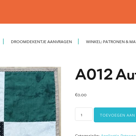
DROOMDEKENTJE AANVRAGEN
WINKEL: PATRONEN & MA
A012 Aut
€
0.00
A012
TOEVOEGEN AAN
Auto-
tjes
aantal
Categorieën:
Applicatie Patron