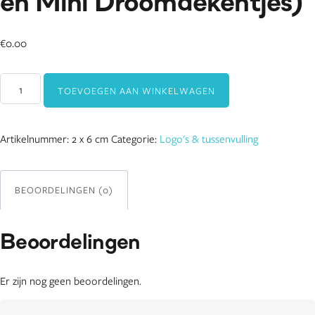
en Mini Droomdekentjes)
€
0.00
Basis
TOEVOEGEN AAN WINKELWAGEN
label
2
x
Artikelnummer:
2 x 6 cm
Categorie:
Logo's & tussenvulling
6
cm
(voor
BEOORDELINGEN (0)
alle
dekens
Beoordelingen
behalve
Baby-
en
Er zijn nog geen beoordelingen.
Mini
Droomdekentjes)