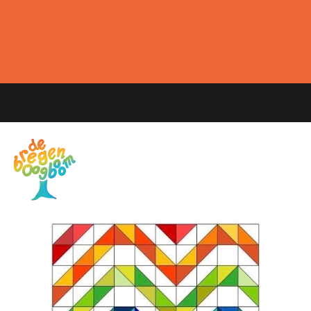
Spring
Door
naar
naar
de
de
hoofdnavigatie
hoofd
inhoud
MENU