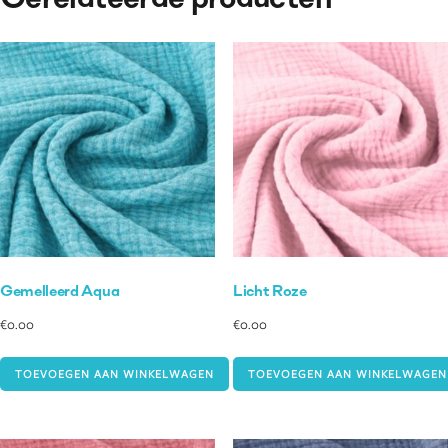
Gerelateerde producten
Gemelleerd Aqua
Licht Roze
€
0.00
€
0.00
TOEVOEGEN AAN WINKELWAGEN
TOEVOEGEN AAN WINKELWAGEN