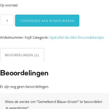
Op voorraad
Gemelleerd
TOEVOEGEN AAN WINKELWAGEN
Blauw-
Groen
aantal
Artikelnummer:
h158
Categorie:
Hydrofiel tbv Mini Droomdekentjes
BEOORDELINGEN (0)
Beoordelingen
Er zijn nog geen beoordelingen.
Wees de eerste om “Gemelleerd Blauw-Groen” te beoordelen
Je waardering
*