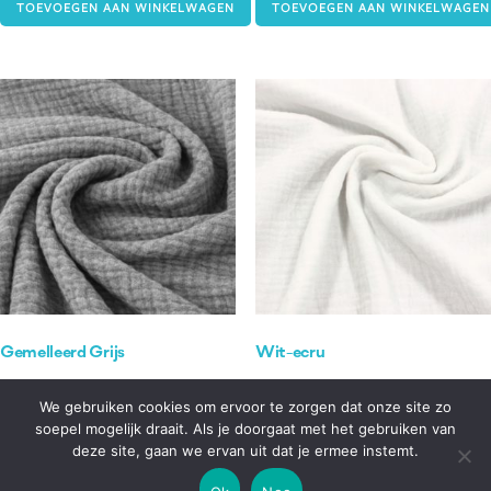
TOEVOEGEN AAN WINKELWAGEN
TOEVOEGEN AAN WINKELWAGEN
Gemelleerd Grijs
Wit-ecru
€
0.00
€
0.00
We gebruiken cookies om ervoor te zorgen dat onze site zo
soepel mogelijk draait. Als je doorgaat met het gebruiken van
TOEVOEGEN AAN WINKELWAGEN
TOEVOEGEN AAN WINKELWAGEN
deze site, gaan we ervan uit dat je ermee instemt.