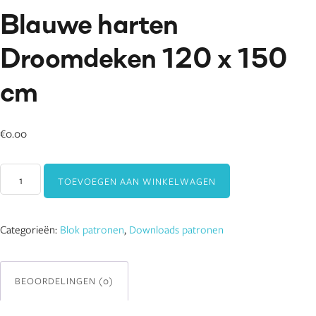
Blauwe harten
Droomdeken 120 x 150
cm
€
0.00
Blauwe
TOEVOEGEN AAN WINKELWAGEN
harten
Droomdeken
120
Categorieën:
Blok patronen
,
Downloads patronen
x
150
cm
BEOORDELINGEN (0)
aantal